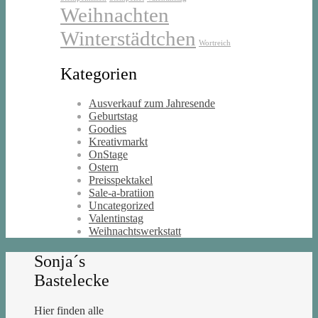
Weihnachten
Winterstädtchen
Wortreich
Kategorien
Ausverkauf zum Jahresende
Geburtstag
Goodies
Kreativmarkt
OnStage
Ostern
Preisspektakel
Sale-a-bratiion
Uncategorized
Valentinstag
Weihnachtswerkstatt
Sonja´s
Bastelecke
Hier finden alle