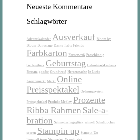
Neueste Kommentare
Schlagwörter
Ausverkauf
Adventskalender
Bloom by
Bloom
Bonustage
Danke
Fable Friends
Farbkarton
Flüsterweiß
Froschkönig
Geburtstag
Gartenglück
Geburtstagskuchen-
Bausatz
goodie
Grundweiß
Herzenssache
In Liebe
Online
Kreativmarkt
Markt
Preisspektakel
Ordnungsystem
Prozente
Preisspektakel
Produkt-Medley
Ribba Rahmen
Sale-a-
bration
Schmetterlingsglück
schnell
Schnäppchen
Stampin up
sparen
Stampin’Up
Stempelkissen
Stempelset
Valentinstag