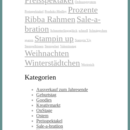
Ordnungsystem
Prozente
Preisspektakel
Produkt-Medley
Ribba Rahmen
Sale-a-
bration
Schmetterlingsglück
schnell
Schnäppchen
Stampin up
sparen
Stampin’Up
Stempelkissen
Stempelset
Valentinstag
Weihnachten
Winterstädtchen
Wortreich
Kategorien
Ausverkauf zum Jahresende
Geburtstag
Goodies
Kreativmarkt
OnStage
Ostern
Preisspektakel
Sale-a-bratiion