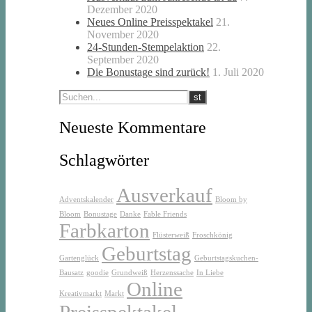
Dezember 2020
Neues Online Preisspektakel
21.
November 2020
24-Stunden-Stempelaktion
22.
September 2020
Die Bonustage sind zurück!
1. Juli 2020
Neueste Kommentare
Schlagwörter
Ausverkauf
Adventskalender
Bloom by
Bloom
Bonustage
Danke
Fable Friends
Farbkarton
Flüsterweiß
Froschkönig
Geburtstag
Gartenglück
Geburtstagskuchen-
Bausatz
goodie
Grundweiß
Herzenssache
In Liebe
Online
Kreativmarkt
Markt
Preisspektakel