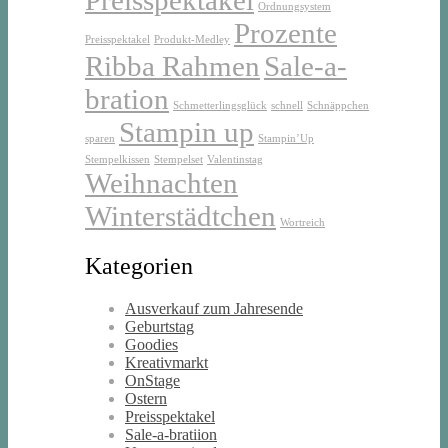
Ordnungsystem
Prozente
Preisspektakel
Produkt-Medley
Ribba Rahmen
Sale-a-
bration
Schmetterlingsglück
schnell
Schnäppchen
Stampin up
sparen
Stampin’Up
Stempelkissen
Stempelset
Valentinstag
Weihnachten
Winterstädtchen
Wortreich
Kategorien
Ausverkauf zum Jahresende
Geburtstag
Goodies
Kreativmarkt
OnStage
Ostern
Preisspektakel
Sale-a-bratiion