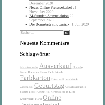
Dezember 2020
Neues Online Preisspektakel
21.
November 2020
24-Stunden-Stempelaktion
22.
September 2020
Die Bonustage sind zurück!
1. Juli 2020
Neueste Kommentare
Schlagwörter
Ausverkauf
Adventskalender
Bloom by
Bloom
Bonustage
Danke
Fable Friends
Farbkarton
Flüsterweiß
Froschkönig
Geburtstag
Gartenglück
Geburtstagskuchen-
Bausatz
goodie
Grundweiß
Herzenssache
In Liebe
Online
Kreativmarkt
Markt
Preisspektakel