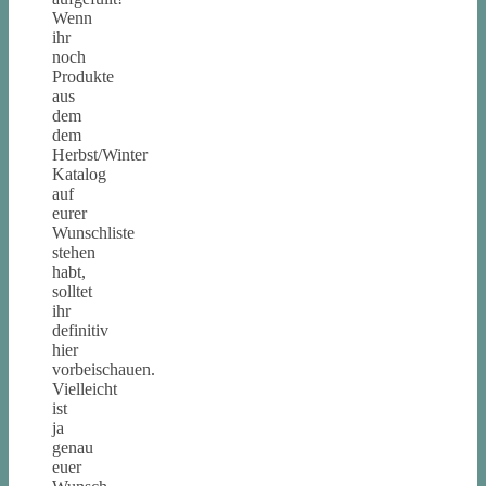
Wenn
ihr
noch
Produkte
aus
dem
dem
Herbst/Winter
Katalog
auf
eurer
Wunschliste
stehen
habt,
solltet
ihr
definitiv
hier
vorbeischauen.
Vielleicht
ist
ja
genau
euer