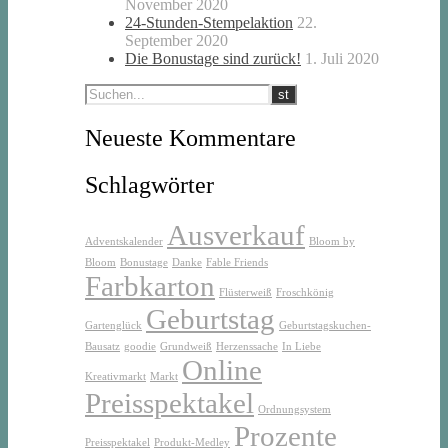
November 2020
24-Stunden-Stempelaktion
22.
September 2020
Die Bonustage sind zurück!
1. Juli 2020
Neueste Kommentare
Schlagwörter
Ausverkauf
Adventskalender
Bloom by
Bloom
Bonustage
Danke
Fable Friends
Farbkarton
Flüsterweiß
Froschkönig
Geburtstag
Gartenglück
Geburtstagskuchen-
Bausatz
goodie
Grundweiß
Herzenssache
In Liebe
Online
Kreativmarkt
Markt
Preisspektakel
Ordnungsystem
Prozente
Preisspektakel
Produkt-Medley