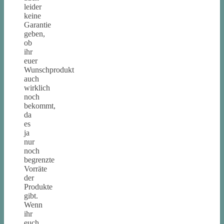
leider
keine
Garantie
geben,
ob
ihr
euer
Wunschprodukt
auch
wirklich
noch
bekommt,
da
es
ja
nur
noch
begrenzte
Vorräte
der
Produkte
gibt.
Wenn
ihr
euch