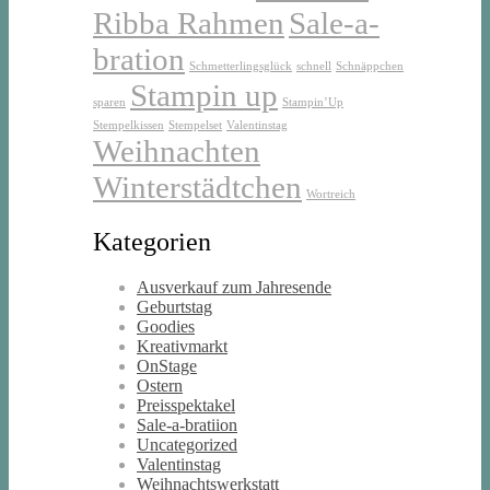
Ribba Rahmen
Sale-a-
bration
Schmetterlingsglück
schnell
Schnäppchen
Stampin up
sparen
Stampin’Up
Stempelkissen
Stempelset
Valentinstag
Weihnachten
Winterstädtchen
Wortreich
Kategorien
Ausverkauf zum Jahresende
Geburtstag
Goodies
Kreativmarkt
OnStage
Ostern
Preisspektakel
Sale-a-bratiion
Uncategorized
Valentinstag
Weihnachtswerkstatt