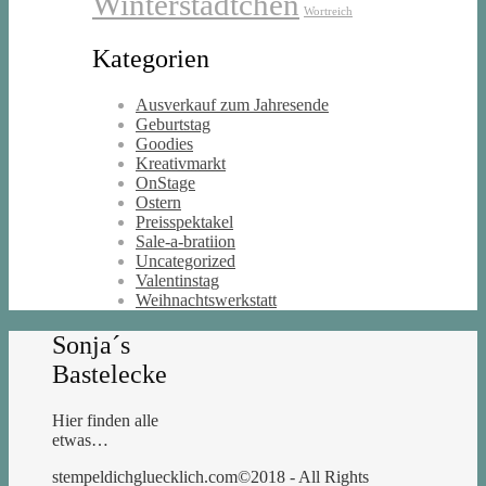
Winterstädtchen
Wortreich
Kategorien
Ausverkauf zum Jahresende
Geburtstag
Goodies
Kreativmarkt
OnStage
Ostern
Preisspektakel
Sale-a-bratiion
Uncategorized
Valentinstag
Weihnachtswerkstatt
Sonja´s
Bastelecke
Hier finden alle
etwas…
stempeldichgluecklich.com©2018 - All Rights