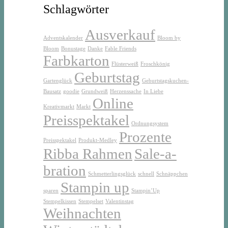
Schlagwörter
Ausverkauf
Adventskalender
Bloom by
Bloom
Bonustage
Danke
Fable Friends
Farbkarton
Flüsterweiß
Froschkönig
Geburtstag
Gartenglück
Geburtstagskuchen-
Bausatz
goodie
Grundweiß
Herzenssache
In Liebe
Online
Kreativmarkt
Markt
Preisspektakel
Ordnungsystem
Prozente
Preisspektakel
Produkt-Medley
Ribba Rahmen
Sale-a-
bration
Schmetterlingsglück
schnell
Schnäppchen
Stampin up
sparen
Stampin’Up
Stempelkissen
Stempelset
Valentinstag
Weihnachten