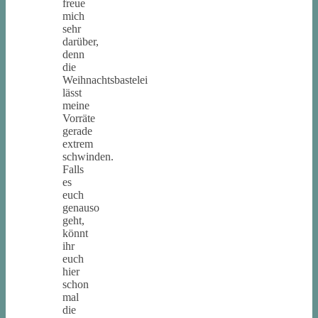
freue
mich
sehr
darüber,
denn
die
Weihnachtsbastelei
lässt
meine
Vorräte
gerade
extrem
schwinden.
Falls
es
euch
genauso
geht,
könnt
ihr
euch
hier
schon
mal
die