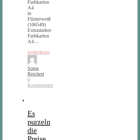
Farbkarton
A4
in
Flüsterweiß
(106549)
Extrastarker
Farbkarton
A4…
weiterlesen
Sonja
Reichert
0
Kommentare
Es
purzeln
die
Preise