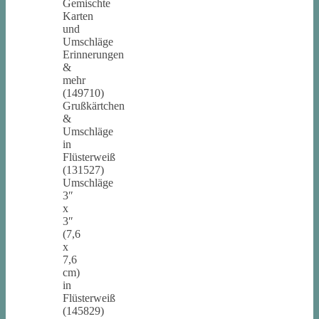
Gemischte
Karten
und
Umschläge
Erinnerungen
&
mehr
(149710)
Grußkärtchen
&
Umschläge
in
Flüsterweiß
(131527)
Umschläge
3″
x
3″
(7,6
x
7,6
cm)
in
Flüsterweiß
(145829)