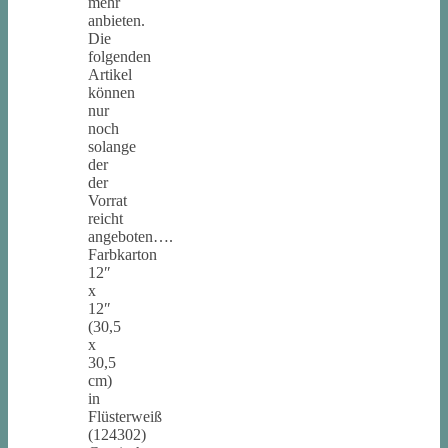
mehr
anbieten.
Die
folgenden
Artikel
können
nur
noch
solange
der
der
Vorrat
reicht
angeboten….
Farbkarton
12″
x
12″
(30,5
x
30,5
cm)
in
Flüsterweiß
(124302)