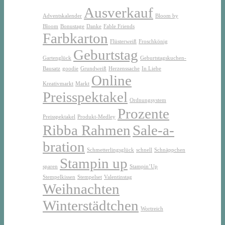
Ausverkauf
Adventskalender
Bloom by
Bloom
Bonustage
Danke
Fable Friends
Farbkarton
Flüsterweiß
Froschkönig
Geburtstag
Gartenglück
Geburtstagskuchen-
Bausatz
goodie
Grundweiß
Herzenssache
In Liebe
Online
Kreativmarkt
Markt
Preisspektakel
Ordnungsystem
Prozente
Preisspektakel
Produkt-Medley
Ribba Rahmen
Sale-a-
bration
Schmetterlingsglück
schnell
Schnäppchen
Stampin up
sparen
Stampin’Up
Stempelkissen
Stempelset
Valentinstag
Weihnachten
Winterstädtchen
Wortreich