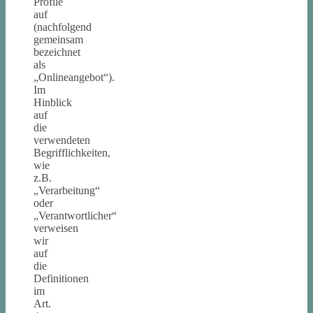
Profile
auf
(nachfolgend
gemeinsam
bezeichnet
als
„Onlineangebot“).
Im
Hinblick
auf
die
verwendeten
Begrifflichkeiten,
wie
z.B.
„Verarbeitung“
oder
„Verantwortlicher“
verweisen
wir
auf
die
Definitionen
im
Art.