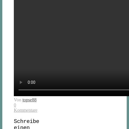
Von
topse88
0
Kommentare
Schreibe
einen