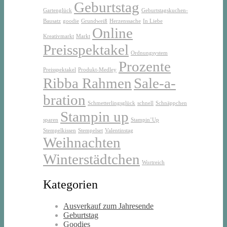
Geburtstag
Gartenglück
Geburtstagskuchen-
Bausatz
goodie
Grundweiß
Herzenssache
In Liebe
Online
Kreativmarkt
Markt
Preisspektakel
Ordnungsystem
Prozente
Preisspektakel
Produkt-Medley
Ribba Rahmen
Sale-a-
bration
Schmetterlingsglück
schnell
Schnäppchen
Stampin up
sparen
Stampin’Up
Stempelkissen
Stempelset
Valentinstag
Weihnachten
Winterstädtchen
Wortreich
Kategorien
Ausverkauf zum Jahresende
Geburtstag
Goodies