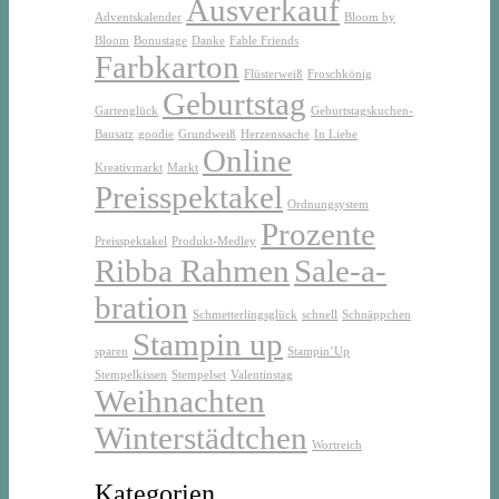
Ausverkauf
Adventskalender
Bloom by
Bloom
Bonustage
Danke
Fable Friends
Farbkarton
Flüsterweiß
Froschkönig
Geburtstag
Gartenglück
Geburtstagskuchen-
Bausatz
goodie
Grundweiß
Herzenssache
In Liebe
Online
Kreativmarkt
Markt
Preisspektakel
Ordnungsystem
Prozente
Preisspektakel
Produkt-Medley
Ribba Rahmen
Sale-a-
bration
Schmetterlingsglück
schnell
Schnäppchen
Stampin up
sparen
Stampin’Up
Stempelkissen
Stempelset
Valentinstag
Weihnachten
Winterstädtchen
Wortreich
Kategorien