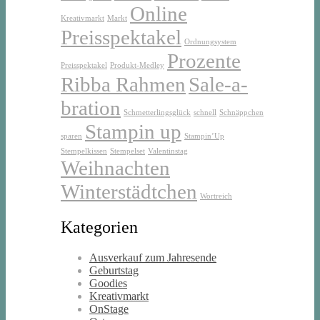
Online
Kreativmarkt
Markt
Preisspektakel
Ordnungsystem
Prozente
Preisspektakel
Produkt-Medley
Ribba Rahmen
Sale-a-
bration
Schmetterlingsglück
schnell
Schnäppchen
Stampin up
sparen
Stampin’Up
Stempelkissen
Stempelset
Valentinstag
Weihnachten
Winterstädtchen
Wortreich
Kategorien
Ausverkauf zum Jahresende
Geburtstag
Goodies
Kreativmarkt
OnStage