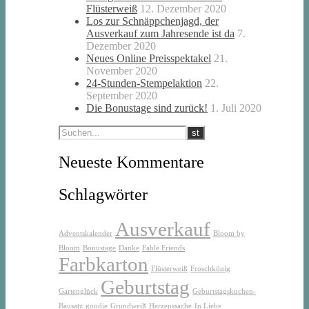
Flüsterweiß
12. Dezember 2020
Los zur Schnäppchenjagd, der
Ausverkauf zum Jahresende ist da
7.
Dezember 2020
Neues Online Preisspektakel
21.
November 2020
24-Stunden-Stempelaktion
22.
September 2020
Die Bonustage sind zurück!
1. Juli 2020
Neueste Kommentare
Schlagwörter
Ausverkauf
Adventskalender
Bloom by
Bloom
Bonustage
Danke
Fable Friends
Farbkarton
Flüsterweiß
Froschkönig
Geburtstag
Gartenglück
Geburtstagskuchen-
Bausatz
goodie
Grundweiß
Herzenssache
In Liebe