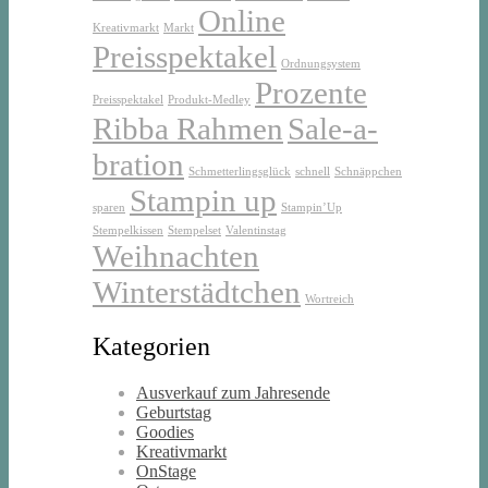
Online
Kreativmarkt
Markt
Preisspektakel
Ordnungsystem
Prozente
Preisspektakel
Produkt-Medley
Ribba Rahmen
Sale-a-
bration
Schmetterlingsglück
schnell
Schnäppchen
Stampin up
sparen
Stampin’Up
Stempelkissen
Stempelset
Valentinstag
Weihnachten
Winterstädtchen
Wortreich
Kategorien
Ausverkauf zum Jahresende
Geburtstag
Goodies
Kreativmarkt
OnStage