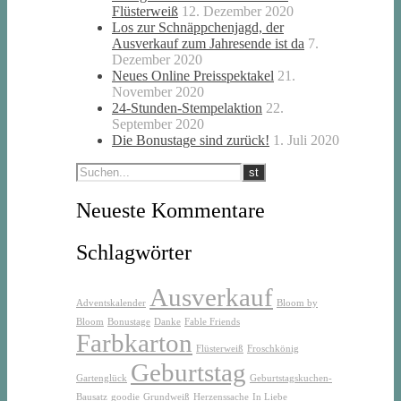
Flüsterweiß
12. Dezember 2020
Los zur Schnäppchenjagd, der
Ausverkauf zum Jahresende ist da
7.
Dezember 2020
Neues Online Preisspektakel
21.
November 2020
24-Stunden-Stempelaktion
22.
September 2020
Die Bonustage sind zurück!
1. Juli 2020
Neueste Kommentare
Schlagwörter
Ausverkauf
Adventskalender
Bloom by
Bloom
Bonustage
Danke
Fable Friends
Farbkarton
Flüsterweiß
Froschkönig
Geburtstag
Gartenglück
Geburtstagskuchen-
Bausatz
goodie
Grundweiß
Herzenssache
In Liebe