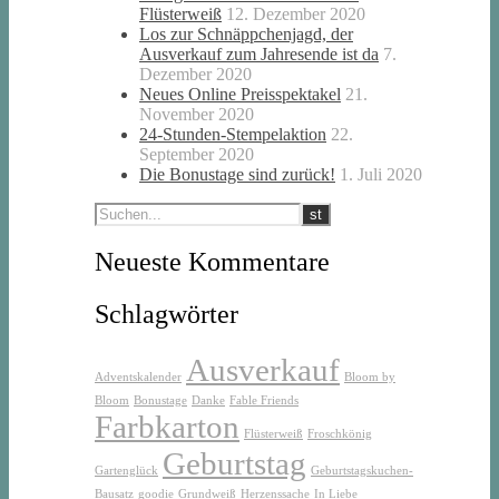
Flüsterweiß
12. Dezember 2020
Los zur Schnäppchenjagd, der
Ausverkauf zum Jahresende ist da
7.
Dezember 2020
Neues Online Preisspektakel
21.
November 2020
24-Stunden-Stempelaktion
22.
September 2020
Die Bonustage sind zurück!
1. Juli 2020
Neueste Kommentare
Schlagwörter
Ausverkauf
Adventskalender
Bloom by
Bloom
Bonustage
Danke
Fable Friends
Farbkarton
Flüsterweiß
Froschkönig
Geburtstag
Gartenglück
Geburtstagskuchen-
Bausatz
goodie
Grundweiß
Herzenssache
In Liebe