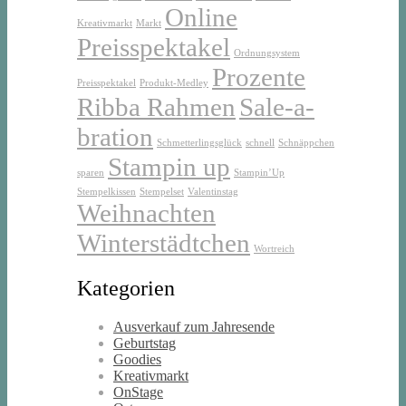
Online
Kreativmarkt
Markt
Preisspektakel
Ordnungsystem
Prozente
Preisspektakel
Produkt-Medley
Ribba Rahmen
Sale-a-
bration
Schmetterlingsglück
schnell
Schnäppchen
Stampin up
sparen
Stampin’Up
Stempelkissen
Stempelset
Valentinstag
Weihnachten
Winterstädtchen
Wortreich
Kategorien
Ausverkauf zum Jahresende
Geburtstag
Goodies
Kreativmarkt
OnStage