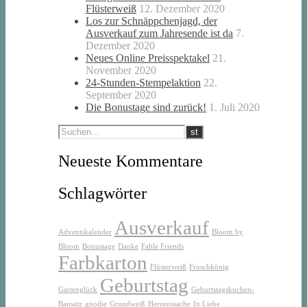
Flüsterweiß
12. Dezember 2020
Los zur Schnäppchenjagd, der
Ausverkauf zum Jahresende ist da
7.
Dezember 2020
Neues Online Preisspektakel
21.
November 2020
24-Stunden-Stempelaktion
22.
September 2020
Die Bonustage sind zurück!
1. Juli 2020
Neueste Kommentare
Schlagwörter
Ausverkauf
Adventskalender
Bloom by
Bloom
Bonustage
Danke
Fable Friends
Farbkarton
Flüsterweiß
Froschkönig
Geburtstag
Gartenglück
Geburtstagskuchen-
Bausatz
goodie
Grundweiß
Herzenssache
In Liebe