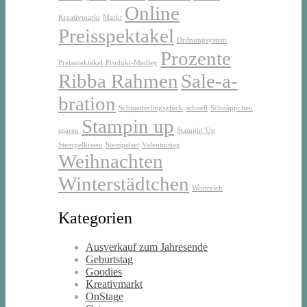
Online
Kreativmarkt
Markt
Preisspektakel
Ordnungsystem
Prozente
Preisspektakel
Produkt-Medley
Ribba Rahmen
Sale-a-
bration
Schmetterlingsglück
schnell
Schnäppchen
Stampin up
sparen
Stampin’Up
Stempelkissen
Stempelset
Valentinstag
Weihnachten
Winterstädtchen
Wortreich
Kategorien
Ausverkauf zum Jahresende
Geburtstag
Goodies
Kreativmarkt
OnStage