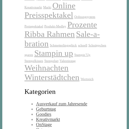
Online
Kreativmarkt
Markt
Preisspektakel
Ordnungsystem
Prozente
Preisspektakel
Produkt-Medley
Ribba Rahmen
Sale-a-
bration
Schmetterlingsglück
schnell
Schnäppchen
Stampin up
sparen
Stampin’Up
Stempelkissen
Stempelset
Valentinstag
Weihnachten
Winterstädtchen
Wortreich
Kategorien
Ausverkauf zum Jahresende
Geburtstag
Goodies
Kreativmarkt
OnStage