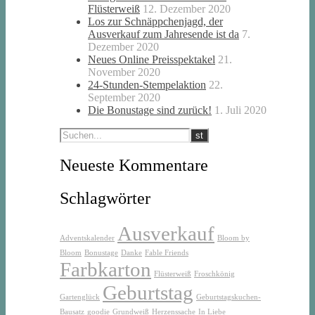
Flüsterweiß
12. Dezember 2020
Los zur Schnäppchenjagd, der
Ausverkauf zum Jahresende ist da
7.
Dezember 2020
Neues Online Preisspektakel
21.
November 2020
24-Stunden-Stempelaktion
22.
September 2020
Die Bonustage sind zurück!
1. Juli 2020
Neueste Kommentare
Schlagwörter
Ausverkauf
Adventskalender
Bloom by
Bloom
Bonustage
Danke
Fable Friends
Farbkarton
Flüsterweiß
Froschkönig
Geburtstag
Gartenglück
Geburtstagskuchen-
Bausatz
goodie
Grundweiß
Herzenssache
In Liebe