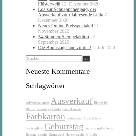
Flüsterweiß
12. Dezember 2020
Los zur Schnäppchenjagd, der
Ausverkauf zum Jahresende ist da
7.
Dezember 2020
Neues Online Preisspektakel
21.
November 2020
24-Stunden-Stempelaktion
22.
September 2020
Die Bonustage sind zurück!
1. Juli 2020
Neueste Kommentare
Schlagwörter
Ausverkauf
Adventskalender
Bloom by
Bloom
Bonustage
Danke
Fable Friends
Farbkarton
Flüsterweiß
Froschkönig
Geburtstag
Gartenglück
Geburtstagskuchen-
Bausatz
goodie
Grundweiß
Herzenssache
In Liebe