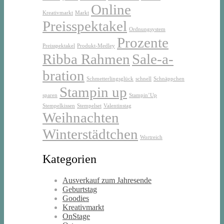
Online
Kreativmarkt
Markt
Preisspektakel
Ordnungsystem
Prozente
Preisspektakel
Produkt-Medley
Ribba Rahmen
Sale-a-
bration
Schmetterlingsglück
schnell
Schnäppchen
Stampin up
sparen
Stampin’Up
Stempelkissen
Stempelset
Valentinstag
Weihnachten
Winterstädtchen
Wortreich
Kategorien
Ausverkauf zum Jahresende
Geburtstag
Goodies
Kreativmarkt
OnStage