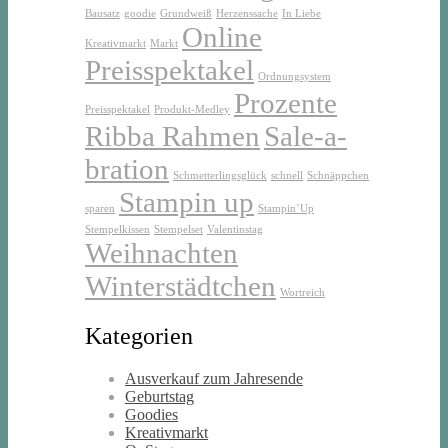
Bausatz
goodie
Grundweiß
Herzenssache
In Liebe
Online
Kreativmarkt
Markt
Preisspektakel
Ordnungsystem
Prozente
Preisspektakel
Produkt-Medley
Ribba Rahmen
Sale-a-
bration
Schmetterlingsglück
schnell
Schnäppchen
Stampin up
sparen
Stampin’Up
Stempelkissen
Stempelset
Valentinstag
Weihnachten
Winterstädtchen
Wortreich
Kategorien
Ausverkauf zum Jahresende
Geburtstag
Goodies
Kreativmarkt