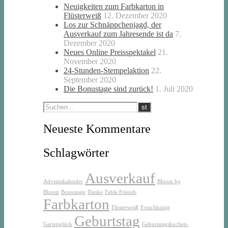
Neuigkeiten zum Farbkarton in
Flüsterweiß
12. Dezember 2020
Los zur Schnäppchenjagd, der
Ausverkauf zum Jahresende ist da
7.
Dezember 2020
Neues Online Preisspektakel
21.
November 2020
24-Stunden-Stempelaktion
22.
September 2020
Die Bonustage sind zurück!
1. Juli 2020
Neueste Kommentare
Schlagwörter
Ausverkauf
Adventskalender
Bloom by
Bloom
Bonustage
Danke
Fable Friends
Farbkarton
Flüsterweiß
Froschkönig
Geburtstag
Gartenglück
Geburtstagskuchen-