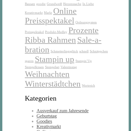
Bausatz
goodie
Grundweiß
Herzenssache
In Liebe
Online
Kreativmarkt
Markt
Preisspektakel
Ordnungsystem
Prozente
Preisspektakel
Produkt-Medley
Ribba Rahmen
Sale-a-
bration
Schmetterlingsglück
schnell
Schnäppchen
Stampin up
sparen
Stampin’Up
Stempelkissen
Stempelset
Valentinstag
Weihnachten
Winterstädtchen
Wortreich
Kategorien
Ausverkauf zum Jahresende
Geburtstag
Goodies
Kreativmarkt