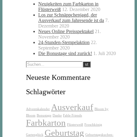
Neuigkeiten zum Farbkarton in
Flüsterweiß
12. Dezember 2020
Los zur Schnäppchenjagd, der
Ausverkauf zum Jahresende ist da
7.
Dezember 2020
Neues Online Preisspektakel
21.
November 2020
24-Stunden-Stempelaktion
22.
September 2020
Die Bonustage sind zurück!
1. Juli 2020
Neueste Kommentare
Schlagwörter
Ausverkauf
Adventskalender
Bloom by
Bloom
Bonustage
Danke
Fable Friends
Farbkarton
Flüsterweiß
Froschkönig
Geburtstag
Gartenglück
Geburtstagskuchen-