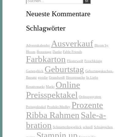
Neueste Kommentare
Schlagwörter
Ausverkauf
Adventskalender
Bloom by
Bloom
Bonustage
Danke
Fable Friends
Farbkarton
Flüsterweiß
Froschkönig
Geburtstag
Gartenglück
Geburtstagskuchen-
Bausatz
goodie
Grundweiß
Herzenssache
In Liebe
Online
Kreativmarkt
Markt
Preisspektakel
Ordnungsystem
Prozente
Preisspektakel
Produkt-Medley
Ribba Rahmen
Sale-a-
bration
Schmetterlingsglück
schnell
Schnäppchen
Stampin up