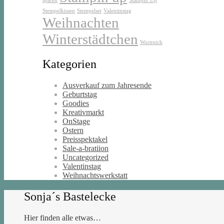
sparen
Stampin’Up
Stempelkissen
Stempelset
Valentinstag
Weihnachten
Winterstädtchen
Wortreich
Kategorien
Ausverkauf zum Jahresende
Geburtstag
Goodies
Kreativmarkt
OnStage
Ostern
Preisspektakel
Sale-a-bratiion
Uncategorized
Valentinstag
Weihnachtswerkstatt
Sonja´s Bastelecke
Hier finden alle etwas…