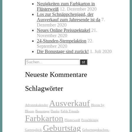
Neuigkeiten zum Farbkarton in
Flüsterweiß
12. Dezember 2020
Los zur Schnäppchenjagd, der
Ausverkauf zum Jahresende ist da
7.
Dezember 2020
Neues Online Preisspektakel
21.
November 2020
24-Stunden-Stempelaktion
22.
September 2020
Die Bonustage sind zurück!
1. Juli 2020
Neueste Kommentare
Schlagwörter
Ausverkauf
Adventskalender
Bloom by
Bloom
Bonustage
Danke
Fable Friends
Farbkarton
Flüsterweiß
Froschkönig
Geburtstag
Gartenglück
Geburtstagskuchen-