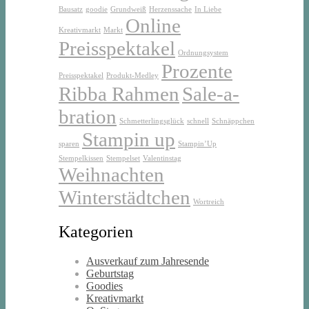
Bausatz
goodie
Grundweiß
Herzenssache
In Liebe
Online
Kreativmarkt
Markt
Preisspektakel
Ordnungsystem
Prozente
Preisspektakel
Produkt-Medley
Ribba Rahmen
Sale-a-
bration
Schmetterlingsglück
schnell
Schnäppchen
Stampin up
sparen
Stampin’Up
Stempelkissen
Stempelset
Valentinstag
Weihnachten
Winterstädtchen
Wortreich
Kategorien
Ausverkauf zum Jahresende
Geburtstag
Goodies
Kreativmarkt