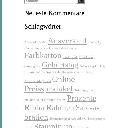
Neueste Kommentare
Schlagwörter
Ausverkauf
Adventskalender
Bloom by
Bloom
Bonustage
Danke
Fable Friends
Farbkarton
Flüsterweiß
Froschkönig
Geburtstag
Gartenglück
Geburtstagskuchen-
Bausatz
goodie
Grundweiß
Herzenssache
In Liebe
Online
Kreativmarkt
Markt
Preisspektakel
Ordnungsystem
Prozente
Preisspektakel
Produkt-Medley
Ribba Rahmen
Sale-a-
bration
Schmetterlingsglück
schnell
Schnäppchen
Stampin up