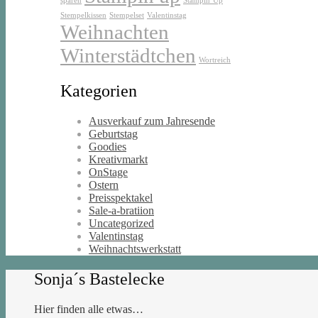
sparen
Stampin’Up
Stempelkissen
Stempelset
Valentinstag
Weihnachten
Winterstädtchen
Wortreich
Kategorien
Ausverkauf zum Jahresende
Geburtstag
Goodies
Kreativmarkt
OnStage
Ostern
Preisspektakel
Sale-a-bratiion
Uncategorized
Valentinstag
Weihnachtswerkstatt
Sonja´s Bastelecke
Hier finden alle etwas…