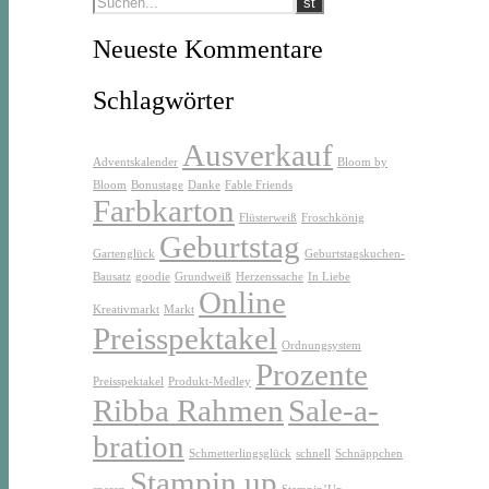
Neueste Kommentare
Schlagwörter
Ausverkauf
Adventskalender
Bloom by
Bloom
Bonustage
Danke
Fable Friends
Farbkarton
Flüsterweiß
Froschkönig
Geburtstag
Gartenglück
Geburtstagskuchen-
Bausatz
goodie
Grundweiß
Herzenssache
In Liebe
Online
Kreativmarkt
Markt
Preisspektakel
Ordnungsystem
Prozente
Preisspektakel
Produkt-Medley
Ribba Rahmen
Sale-a-
bration
Schmetterlingsglück
schnell
Schnäppchen
Stampin up