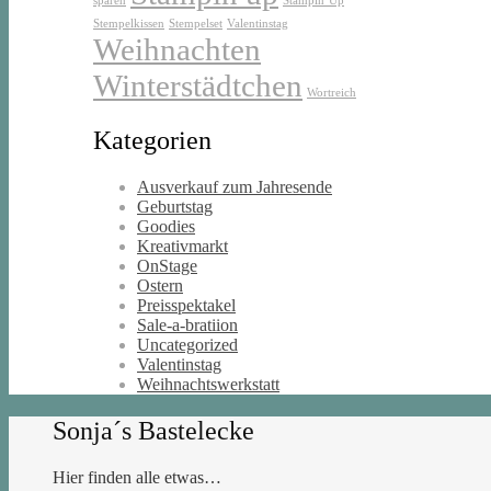
sparen
Stampin’Up
Stempelkissen
Stempelset
Valentinstag
Weihnachten
Winterstädtchen
Wortreich
Kategorien
Ausverkauf zum Jahresende
Geburtstag
Goodies
Kreativmarkt
OnStage
Ostern
Preisspektakel
Sale-a-bratiion
Uncategorized
Valentinstag
Weihnachtswerkstatt
Sonja´s Bastelecke
Hier finden alle etwas…