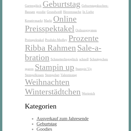
Geburtstag
Gartenglück
Geburtstagskuchen-
Bausatz
goodie
Grundweiß
Herzenssache
In Liebe
Online
Kreativmarkt
Markt
Preisspektakel
Ordnungsystem
Prozente
Preisspektakel
Produkt-Medley
Ribba Rahmen
Sale-a-
bration
Schmetterlingsglück
schnell
Schnäppchen
Stampin up
sparen
Stampin’Up
Stempelkissen
Stempelset
Valentinstag
Weihnachten
Winterstädtchen
Wortreich
Kategorien
Ausverkauf zum Jahresende
Geburtstag
Goodies