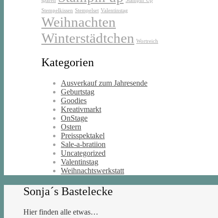
sparen
Stampin’Up
Stempelkissen
Stempelset
Valentinstag
Weihnachten
Winterstädtchen
Wortreich
Kategorien
Ausverkauf zum Jahresende
Geburtstag
Goodies
Kreativmarkt
OnStage
Ostern
Preisspektakel
Sale-a-bratiion
Uncategorized
Valentinstag
Weihnachtswerkstatt
Sonja´s Bastelecke
Hier finden alle etwas…