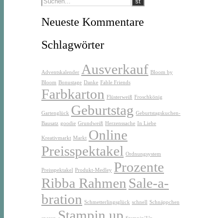
Neueste Kommentare
Schlagwörter
Ausverkauf
Adventskalender
Bloom by
Bloom
Bonustage
Danke
Fable Friends
Farbkarton
Flüsterweiß
Froschkönig
Geburtstag
Gartenglück
Geburtstagskuchen-
Bausatz
goodie
Grundweiß
Herzenssache
In Liebe
Online
Kreativmarkt
Markt
Preisspektakel
Ordnungsystem
Prozente
Preisspektakel
Produkt-Medley
Ribba Rahmen
Sale-a-
bration
Schmetterlingsglück
schnell
Schnäppchen
Stampin up