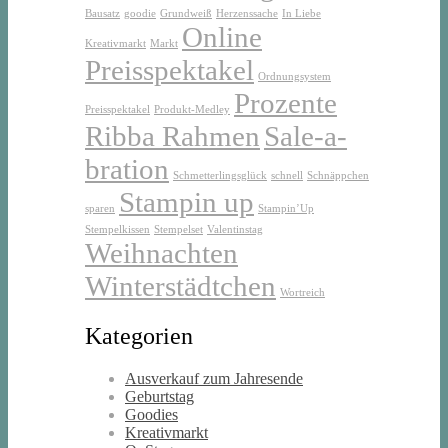
Bausatz
goodie
Grundweiß
Herzenssache
In Liebe
Online
Kreativmarkt
Markt
Preisspektakel
Ordnungsystem
Prozente
Preisspektakel
Produkt-Medley
Ribba Rahmen
Sale-a-
bration
Schmetterlingsglück
schnell
Schnäppchen
Stampin up
sparen
Stampin’Up
Stempelkissen
Stempelset
Valentinstag
Weihnachten
Winterstädtchen
Wortreich
Kategorien
Ausverkauf zum Jahresende
Geburtstag
Goodies
Kreativmarkt