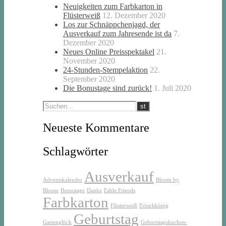
Neuigkeiten zum Farbkarton in
Flüsterweiß
12. Dezember 2020
Los zur Schnäppchenjagd, der
Ausverkauf zum Jahresende ist da
7.
Dezember 2020
Neues Online Preisspektakel
21.
November 2020
24-Stunden-Stempelaktion
22.
September 2020
Die Bonustage sind zurück!
1. Juli 2020
Neueste Kommentare
Schlagwörter
Ausverkauf
Adventskalender
Bloom by
Bloom
Bonustage
Danke
Fable Friends
Farbkarton
Flüsterweiß
Froschkönig
Geburtstag
Gartenglück
Geburtstagskuchen-