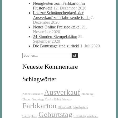
Neuigkeiten zum Farbkarton in
Flüsterweiß
12. Dezember 2020
Los zur Schnäppchenjagd, der
Ausverkauf zum Jahresende ist da
7.
Dezember 2020
Neues Online Preisspektakel
21.
November 2020
24-Stunden-Stempelaktion
22.
September 2020
Die Bonustage sind zurück!
1. Juli 2020
Neueste Kommentare
Schlagwörter
Ausverkauf
Adventskalender
Bloom by
Bloom
Bonustage
Danke
Fable Friends
Farbkarton
Flüsterweiß
Froschkönig
Geburtstag
Gartenglück
Geburtstagskuchen-