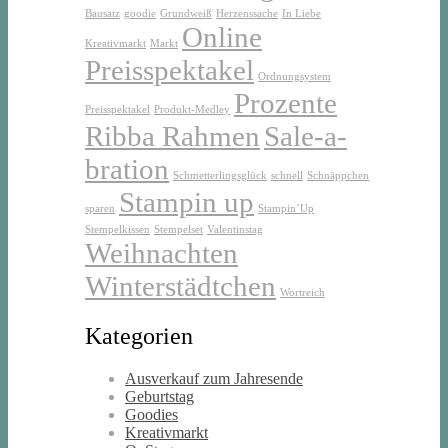
Bausatz
goodie
Grundweiß
Herzenssache
In Liebe
Online
Kreativmarkt
Markt
Preisspektakel
Ordnungsystem
Prozente
Preisspektakel
Produkt-Medley
Ribba Rahmen
Sale-a-
bration
Schmetterlingsglück
schnell
Schnäppchen
Stampin up
sparen
Stampin’Up
Stempelkissen
Stempelset
Valentinstag
Weihnachten
Winterstädtchen
Wortreich
Kategorien
Ausverkauf zum Jahresende
Geburtstag
Goodies
Kreativmarkt