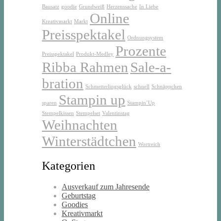
Bausatz
goodie
Grundweiß
Herzenssache
In Liebe
Online
Kreativmarkt
Markt
Preisspektakel
Ordnungsystem
Prozente
Preisspektakel
Produkt-Medley
Ribba Rahmen
Sale-a-
bration
Schmetterlingsglück
schnell
Schnäppchen
Stampin up
sparen
Stampin’Up
Stempelkissen
Stempelset
Valentinstag
Weihnachten
Winterstädtchen
Wortreich
Kategorien
Ausverkauf zum Jahresende
Geburtstag
Goodies
Kreativmarkt