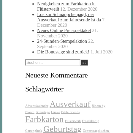
Neuigkeiten zum Farbkarton in
Flüsterweiß
12. Dezember 2020
Los zur Schnäppchenjagd, der
Ausverkauf zum Jahresende ist da
7.
Dezember 2020
Neues Online Preisspektakel
21.
November 2020
24-Stunden-Stempelaktion
22.
September 2020
Die Bonustage sind zurück!
1. Juli 2020
Neueste Kommentare
Schlagwörter
Ausverkauf
Adventskalender
Bloom by
Bloom
Bonustage
Danke
Fable Friends
Farbkarton
Flüsterweiß
Froschkönig
Geburtstag
Gartenglück
Geburtstagskuchen-