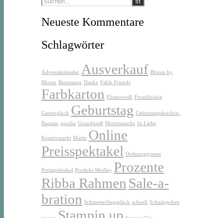
Neueste Kommentare
Schlagwörter
Ausverkauf
Adventskalender
Bloom by
Bloom
Bonustage
Danke
Fable Friends
Farbkarton
Flüsterweiß
Froschkönig
Geburtstag
Gartenglück
Geburtstagskuchen-
Bausatz
goodie
Grundweiß
Herzenssache
In Liebe
Online
Kreativmarkt
Markt
Preisspektakel
Ordnungsystem
Prozente
Preisspektakel
Produkt-Medley
Ribba Rahmen
Sale-a-
bration
Schmetterlingsglück
schnell
Schnäppchen
Stampin up