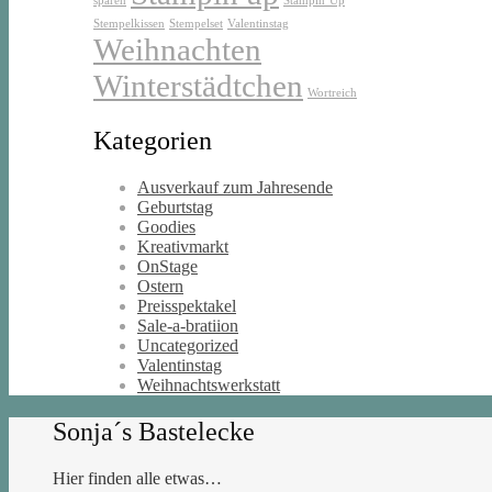
sparen
Stampin’Up
Stempelkissen
Stempelset
Valentinstag
Weihnachten
Winterstädtchen
Wortreich
Kategorien
Ausverkauf zum Jahresende
Geburtstag
Goodies
Kreativmarkt
OnStage
Ostern
Preisspektakel
Sale-a-bratiion
Uncategorized
Valentinstag
Weihnachtswerkstatt
Sonja´s Bastelecke
Hier finden alle etwas…