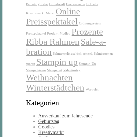
Bausatz
goodie
Grundweiß
Herzenssache
In Liebe
Online
Kreativmarkt
Markt
Preisspektakel
Ordnungsystem
Prozente
Preisspektakel
Produkt-Medley
Ribba Rahmen
Sale-a-
bration
Schmetterlingsglück
schnell
Schnäppchen
Stampin up
sparen
Stampin’Up
Stempelkissen
Stempelset
Valentinstag
Weihnachten
Winterstädtchen
Wortreich
Kategorien
Ausverkauf zum Jahresende
Geburtstag
Goodies
Kreativmarkt