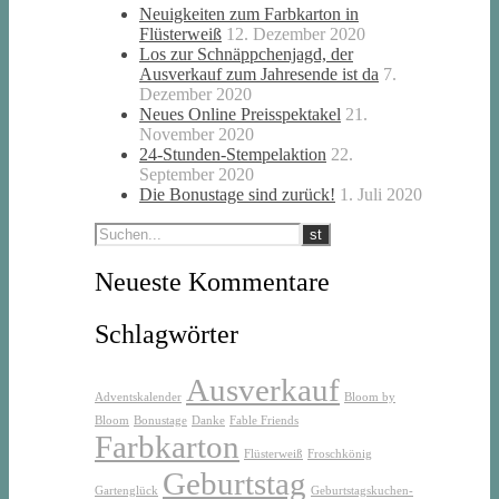
Neuigkeiten zum Farbkarton in
Flüsterweiß
12. Dezember 2020
Los zur Schnäppchenjagd, der
Ausverkauf zum Jahresende ist da
7.
Dezember 2020
Neues Online Preisspektakel
21.
November 2020
24-Stunden-Stempelaktion
22.
September 2020
Die Bonustage sind zurück!
1. Juli 2020
Neueste Kommentare
Schlagwörter
Ausverkauf
Adventskalender
Bloom by
Bloom
Bonustage
Danke
Fable Friends
Farbkarton
Flüsterweiß
Froschkönig
Geburtstag
Gartenglück
Geburtstagskuchen-