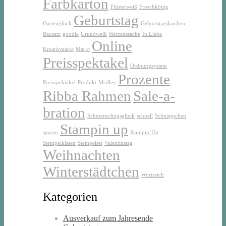
Farbkarton
Flüsterweiß
Froschkönig
Geburtstag
Gartenglück
Geburtstagskuchen-
Bausatz
goodie
Grundweiß
Herzenssache
In Liebe
Online
Kreativmarkt
Markt
Preisspektakel
Ordnungsystem
Prozente
Preisspektakel
Produkt-Medley
Ribba Rahmen
Sale-a-
bration
Schmetterlingsglück
schnell
Schnäppchen
Stampin up
sparen
Stampin’Up
Stempelkissen
Stempelset
Valentinstag
Weihnachten
Winterstädtchen
Wortreich
Kategorien
Ausverkauf zum Jahresende