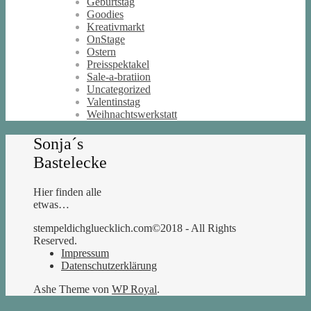
Geburtstag
Goodies
Kreativmarkt
OnStage
Ostern
Preisspektakel
Sale-a-bratiion
Uncategorized
Valentinstag
Weihnachtswerkstatt
Sonja´s
Bastelecke
Hier finden alle
etwas…
stempeldichgluecklich.com©2018 - All Rights
Reserved.
Impressum
Datenschutzerklärung
Ashe Theme von
WP Royal
.