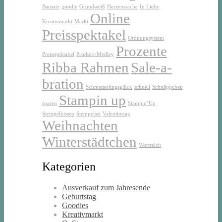
Bausatz
goodie
Grundweiß
Herzenssache
In Liebe
Online
Kreativmarkt
Markt
Preisspektakel
Ordnungsystem
Prozente
Preisspektakel
Produkt-Medley
Ribba Rahmen
Sale-a-
bration
Schmetterlingsglück
schnell
Schnäppchen
Stampin up
sparen
Stampin’Up
Stempelkissen
Stempelset
Valentinstag
Weihnachten
Winterstädtchen
Wortreich
Kategorien
Ausverkauf zum Jahresende
Geburtstag
Goodies
Kreativmarkt