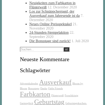
Neuigkeiten zum Farbkarton in
Flüsterweiß
12. Dezember 2020
Los zur Schnäppchenjagd, der
Ausverkauf zum Jahresende ist da
7.
Dezember 2020
Neues Online Preisspektakel
21.
November 2020
24-Stunden-Stempelaktion
22.
September 2020
Die Bonustage sind zurück!
1. Juli 2020
Neueste Kommentare
Schlagwörter
Ausverkauf
Adventskalender
Bloom by
Bloom
Bonustage
Danke
Fable Friends
Farbkarton
Flüsterweiß
Froschkönig
Geburtstag
Gartenglück
Geburtstagskuchen-