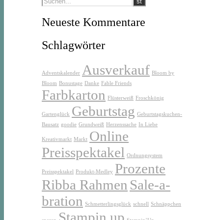
Neueste Kommentare
Schlagwörter
Ausverkauf
Adventskalender
Bloom by
Bloom
Bonustage
Danke
Fable Friends
Farbkarton
Flüsterweiß
Froschkönig
Geburtstag
Gartenglück
Geburtstagskuchen-
Bausatz
goodie
Grundweiß
Herzenssache
In Liebe
Online
Kreativmarkt
Markt
Preisspektakel
Ordnungsystem
Prozente
Preisspektakel
Produkt-Medley
Ribba Rahmen
Sale-a-
bration
Schmetterlingsglück
schnell
Schnäppchen
Stampin up