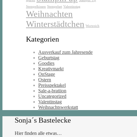
sparen
Stampin’Up
Stempelkissen
Stempelset
Valentinstag
Weihnachten
Winterstädtchen
Wortreich
Kategorien
Ausverkauf zum Jahresende
Geburtstag
Goodies
Kreativmarkt
OnStage
Ostern
Preisspektakel
Sale-a-bratiion
Uncategorized
Valentinstag
Weihnachtswerkstatt
Sonja´s Bastelecke
Hier finden alle etwas…